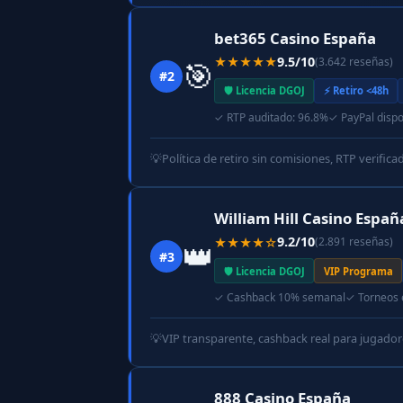
bet365 Casino España
9.5/10
★★★★★
(3.642 reseñas)
🎯
#2
🛡️ Licencia DGOJ
⚡ Retiro <48h
✓ RTP auditado: 96.8%
✓ PayPal dispo
Política de retiro sin comisiones, RTP verific
William Hill Casino Españ
9.2/10
★★★★☆
(2.891 reseñas)
👑
#3
🛡️ Licencia DGOJ
VIP Programa
✓ Cashback 10% semanal
✓ Torneos 
VIP transparente, cashback real para jugado
888 Casino España