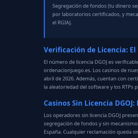
Segregación de fondos (tu dinero sep
por laboratorios certificados, y me
el RGIAJ.
Verificación de Licencia: El
El número de licencia DGOJ es verificable
ordenacionjuego.es. Los casinos de nuestr
abril de 2026. Además, cuentan con cert
la aleatoriedad del software y los RTPs 
Casinos Sin Licencia DGOJ: 
Los operadores sin licencia DGOJ present
segregación de fondos y sin mecanismos
España. Cualquier reclamación queda sin