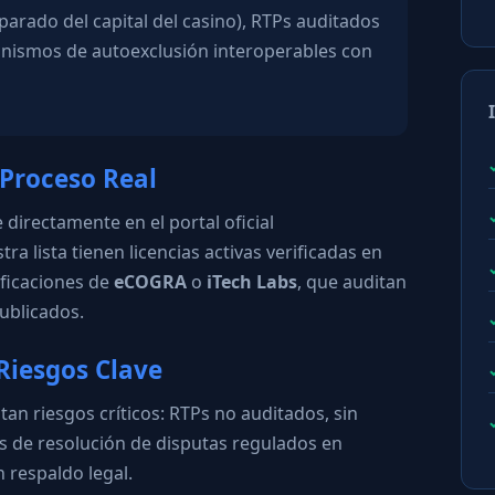
arado del capital del casino), RTPs auditados
canismos de autoexclusión interoperables con
 Proceso Real
 directamente en el portal oficial
a lista tienen licencias activas verificadas en
ificaciones de
eCOGRA
o
iTech Labs
, que auditan
publicados.
Riesgos Clave
an riesgos críticos: RTPs no auditados, sin
 de resolución de disputas regulados en
 respaldo legal.