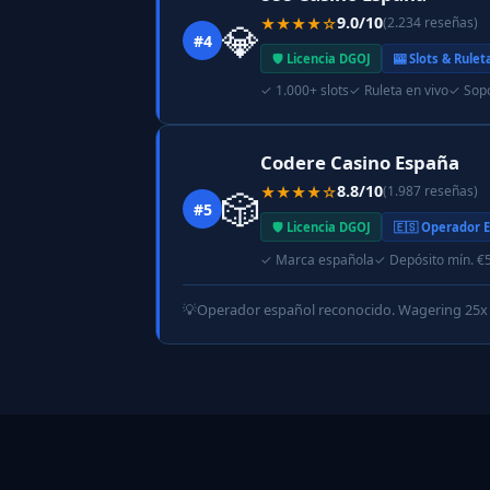
9.0/10
★★★★☆
(2.234 reseñas)
💎
#4
🛡️ Licencia DGOJ
🎰 Slots & Rulet
✓ 1.000+ slots
✓ Ruleta en vivo
✓ Sopo
Codere Casino España
8.8/10
★★★★☆
(1.987 reseñas)
🎲
#5
🛡️ Licencia DGOJ
🇪🇸 Operador 
✓ Marca española
✓ Depósito mín. €
Operador español reconocido. Wagering 25x 