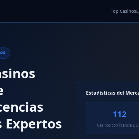
Top Casinos
L
026
asinos
e
Estadísticas del Mer
cencias
112
s Expertos
Casinos con licencia DG