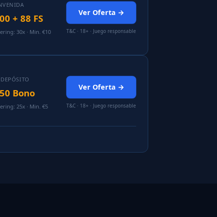
NVENIDA
Ver Oferta →
00 + 88 FS
T&C · 18+ · Juego responsable
ring: 30x · Min. €10
 DEPÓSITO
Ver Oferta →
50 Bono
T&C · 18+ · Juego responsable
ring: 25x · Min. €5