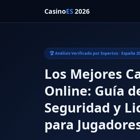
Casino
ES
2026
🏆 Análisis Verificado por Expertos · España 2
Los Mejores C
Online: Guía d
Seguridad y Li
para Jugadore