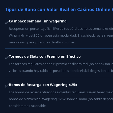
Tipos de Bono con Valor Real en Casinos Online
Cashback semanal sin wagering
✅
Recuperas un porcentaje (8-15%) de tus pérdidas netas semanales di
William Hill y bet365 ofrecen esta modalidad. El cashback real sin req
más valioso para jugadores de alto volumen.
Torneos de Slots con Premio en Efectivo
✅
Los torneos regulares donde el premio es dinero real (no bono) son i
valiosos cuando hay tabla de posiciones donde el skill de gestión de b
Bonos de Recarga con Wagering ≤25x
✅
Los bonos de recarga ofrecidos a clientes regulares suelen tener mej
bonos de bienvenida. Wagering ≤25x sobre el bono (no sobre depósi
consideramos razonable.