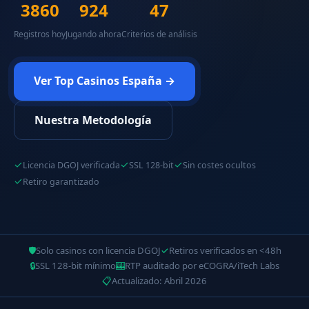
3860
924
47
Registros hoy
Jugando ahora
Criterios de análisis
Ver Top Casinos España →
Nuestra Metodología
✓
✓
✓
Licencia DGOJ verificada
SSL 128-bit
Sin costes ocultos
✓
Retiro garantizado
🛡️
Solo casinos con licencia DGOJ
✓
Retiros verificados en <48h
🔒
SSL 128-bit mínimo
🎰
RTP auditado por eCOGRA/iTech Labs
📋
Actualizado: Abril 2026