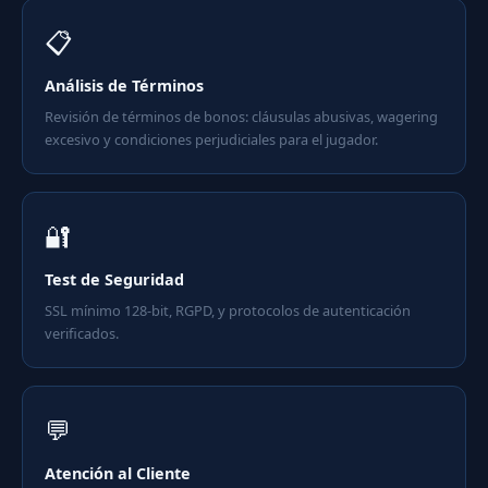
📋
Análisis de Términos
Revisión de términos de bonos: cláusulas abusivas, wagering
excesivo y condiciones perjudiciales para el jugador.
🔐
Test de Seguridad
SSL mínimo 128-bit, RGPD, y protocolos de autenticación
verificados.
💬
Atención al Cliente