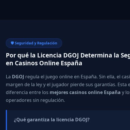
🛡️ Seguridad y Regulación
Por qué la Licencia DGOJ Determina la Se
en Casinos Online España
La
DGOJ
regula el juego online en España. Sin ella, el cas
margen de la ley y el jugador pierde sus garantías. Esta 
diferencia entre los
mejores casinos online España
y lo
operadores sin regulación.
¿Qué garantiza la licencia DGOJ?