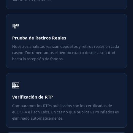
💸
Prueba de Retiros Reales
Nuestros analistas realizan depósitos y retiros reales en cada
casino. Documentamos el tiempo exacto desde la solicitud
hasta la recepción de fondos.
🎰
Verificación de RTP
Comparamos los RTPs publicados con los certificados de
eCOGRA e iTech Labs. Un casino que publica RTPs inflados es
eliminado automáticamente.