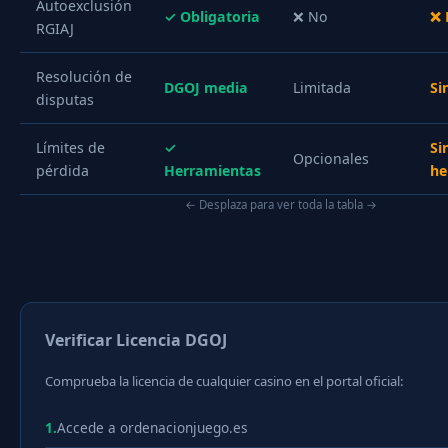
Autoexclusión
✓ Obligatoria
❌ No
❌ 
RGIAJ
Resolución de
DGOJ media
Limitada
Si
disputas
Límites de
✓
Si
Opcionales
pérdida
Herramientas
he
← Desplaza para ver toda la tabla →
Verificar Licencia DGOJ
Comprueba la licencia de cualquier casino en el portal oficial:
1.
Accede a ordenacionjuego.es