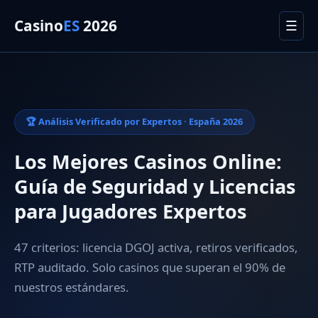
Casino
ES
2026
☰
🏆 Análisis Verificado por Expertos · España 2026
Los Mejores Casinos Online:
Guía de Seguridad y Licencias
para Jugadores Expertos
47 criterios: licencia DGOJ activa, retiros verificados,
RTP auditado. Solo casinos que superan el 90% de
nuestros estándares.