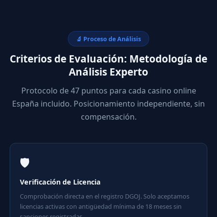
🔬 Proceso de Análisis
Criterios de Evaluación: Metodología de
Análisis Experto
Protocolo de 47 puntos para cada casino online
España incluido. Posicionamiento independiente, sin
compensación.
🛡️
Verificación de Licencia
Comprobación directa en el registro DGOJ. Solo aceptamos
licencias activas con antigüedad mínima de 18 meses sin
sanciones registradas.