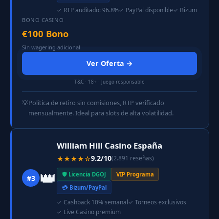
✓ RTP auditado: 96.8%
✓ PayPal disponible
✓ Bizum
BONO CASINO
€100 Bono
Sin wagering adicional
Ver Oferta →
T&C · 18+ · Juego responsable
Política de retiro sin comisiones, RTP verificado
mensualmente. Ideal para slots de alta volatilidad.
William Hill Casino España
9.2/10
★★★★☆
(2.891 reseñas)
👑
🛡️ Licencia DGOJ
VIP Programa
#3
💳 Bizum/PayPal
✓ Cashback 10% semanal
✓ Torneos exclusivos
✓ Live Casino premium