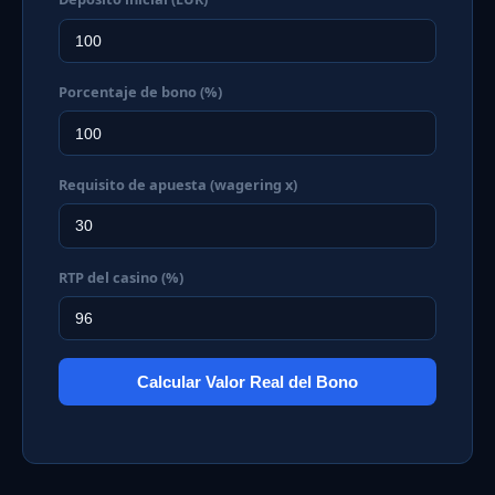
Porcentaje de bono (%)
Requisito de apuesta (wagering x)
RTP del casino (%)
Calcular Valor Real del Bono