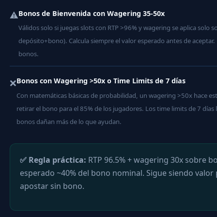
Bonos de Bienvenida con Wagering 35-50x
⚠️
Válidos solo si juegas slots con RTP >96% y wagering se aplica solo s
depósito+bono). Calcula siempre el valor esperado antes de aceptar.
bonos.
Bonos con Wagering >50x o Time Limits de 7 días
❌
Con matemáticas básicas de probabilidad, un wagering >50x hace es
retirar el bono para el 85% de los jugadores. Los time limits de 7 día
bonos dañan más de lo que ayudan.
✅ Regla práctica:
RTP 96.5% + wagering 30x sobre bo
esperado ~40% del bono nominal. Sigue siendo valor p
apostar sin bono.