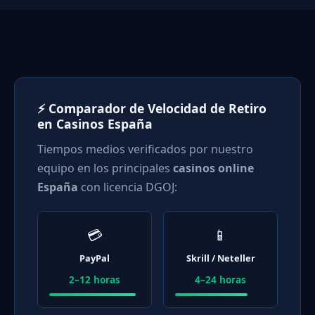
⚡ Comparador de Velocidad de Retiro
en Casinos España
Tiempos medios verificados por nuestro
equipo en los principales
casinos online
España
con licencia DGOJ:
💳
📱
PayPal
Skrill / Neteller
2–12 horas
4–24 horas