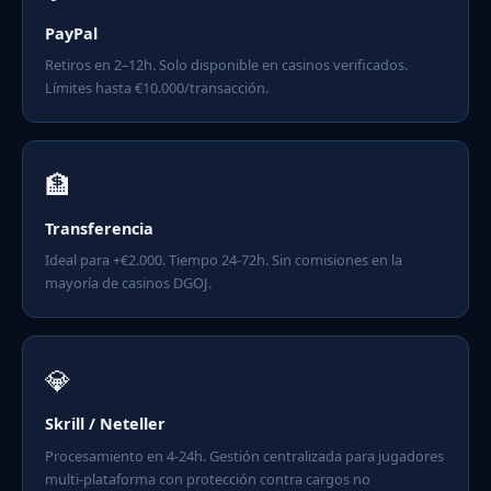
PayPal
Retiros en 2–12h. Solo disponible en casinos verificados.
Límites hasta €10.000/transacción.
🏦
Transferencia
Ideal para +€2.000. Tiempo 24-72h. Sin comisiones en la
mayoría de casinos DGOJ.
💎
Skrill / Neteller
Procesamiento en 4-24h. Gestión centralizada para jugadores
multi-plataforma con protección contra cargos no