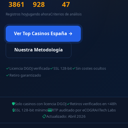
3861
928
47
Registros hoy
Jugando ahora
Criterios de análisis
Ver Top Casinos España →
Nuestra Metodología
✓
✓
✓
Licencia DGOJ verificada
SSL 128-bit
Sin costes ocultos
✓
Retiro garantizado
🛡️
Solo casinos con licencia DGOJ
✓
Retiros verificados en <48h
🔒
SSL 128-bit mínimo
🎰
RTP auditado por eCOGRA/iTech Labs
📋
Actualizado: Abril 2026