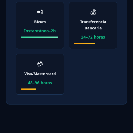
📲
💰
Bizum
Transferencia
Bancaria
Instantáneo–2h
24–72 horas
💳
Visa/Mastercard
48–96 horas