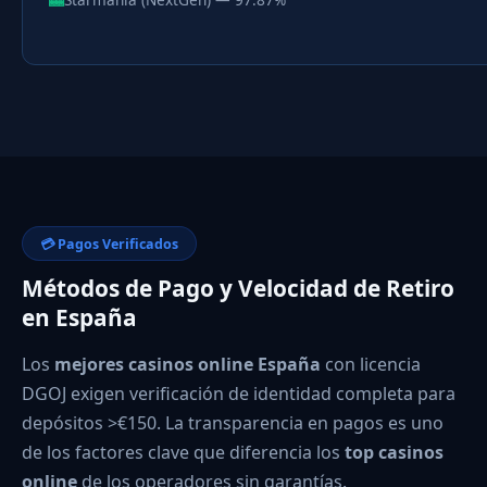
💳 Pagos Verificados
Métodos de Pago y Velocidad de Retiro
en España
Los
mejores casinos online España
con licencia
DGOJ exigen verificación de identidad completa para
depósitos >€150. La transparencia en pagos es uno
de los factores clave que diferencia los
top casinos
online
de los operadores sin garantías.