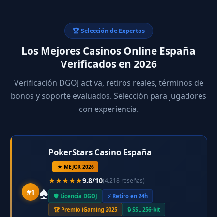
🏆 Selección de Expertos
Los Mejores Casinos Online España
Verificados en 2026
Verificación DGOJ activa, retiros reales, términos de
bonos y soporte evaluados. Selección para jugadores
con experiencia.
PokerStars Casino España
★ MEJOR 2026
9.8/10
★★★★★
(4.218 reseñas)
♠️
#1
🛡️ Licencia DGOJ
⚡ Retiro en 24h
🏆 Premio iGaming 2025
🔒 SSL 256-bit