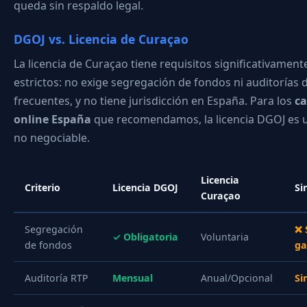
queda sin respaldo legal.
DGOJ vs. Licencia de Curaçao
La licencia de Curaçao tiene requisitos significativamen
estrictos: no exige segregación de fondos ni auditorías
frecuentes, y no tiene jurisdicción en España. Para los
ca
online España
que recomendamos, la licencia DGOJ es u
no negociable.
Licencia
Criterio
Licencia DGOJ
Si
Curaçao
Segregación
❌ 
✓ Obligatoria
Voluntaria
de fondos
ga
Auditoría RTP
Mensual
Anual/Opcional
Si