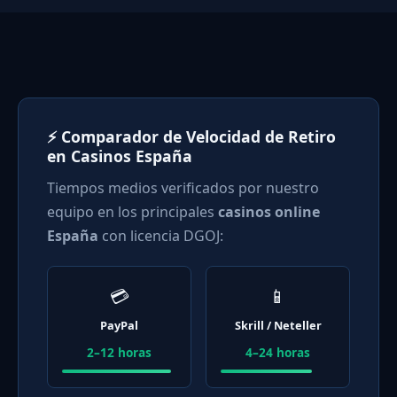
⚡ Comparador de Velocidad de Retiro
en Casinos España
Tiempos medios verificados por nuestro
equipo en los principales
casinos online
España
con licencia DGOJ:
💳
📱
PayPal
Skrill / Neteller
2–12 horas
4–24 horas