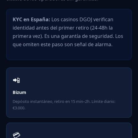
KYC en España:
Los casinos DGOJ verifican
identidad antes del primer retiro (24-48h la
primera vez). Es una garantía de seguridad. Los
que omiten este paso son señal de alarma.
📲
Bizum
Depósito instantáneo, retiro en 15 min–2h. Límite diario:
€3.000.
💳