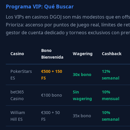
Programa VIP: Qué Buscar
Los VIPs en casinos DGOJ son más modestos que en offs
Prioriza: ascenso por puntos de juego real, límites de ret
gestor de cuenta dedicado y torneos exclusivos con prem
Bono
Casino
Wagering
Cashback
Bienvenida
PokerStars
€500 + 150
12%
30x bono
ES
FS
semanal
bet365
Sin
10%
€100 bono
Casino
wagering
mensual
William
€300 + 50
10%
35x bono
Hill ES
FS
semanal