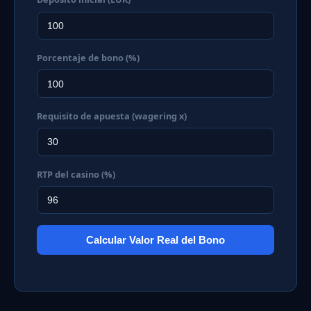
Porcentaje de bono (%)
Requisito de apuesta (wagering x)
RTP del casino (%)
Calcular Valor Real del Bono