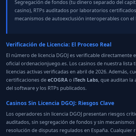
Segregación de fondos (tu dinero separado del capit
casino), RTPs auditados por laboratorios certificados
mecanismos de autoexclusión interoperables con el 
Verificación de Licencia: El Proceso Real
El número de licencia DGOJ es verificable directamente e
oficial ordenacionjuego.es. Los casinos de nuestra lista 
licencias activas verificadas en abril de 2026. Además, c
certificaciones de
eCOGRA
o
iTech Labs
, que auditan la
del software y los RTPs publicados.
Casinos Sin Licencia DGOJ: Riesgos Clave
Los operadores sin licencia DGOJ presentan riesgos crít
auditados, sin segregación de fondos y sin mecanismos
resolución de disputas regulados en España. Cualquier 