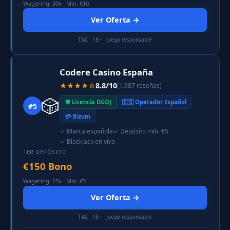
Wagering: 30x · Min. €10
Ver Oferta →
T&C · 18+ · Juego responsable
Codere Casino España
8.8/10
★★★★☆
(1.987 reseñas)
🎲
🛡️ Licencia DGOJ
🇪🇸 Operador Español
#5
💳 Bizum
✓ Marca española
✓ Depósito mín. €5
✓ Blackjack en vivo
1ER DEPÓSITO
€150 Bono
Wagering: 25x · Min. €5
Ver Oferta →
T&C · 18+ · Juego responsable