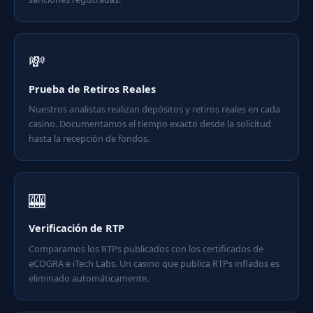
💸
Prueba de Retiros Reales
Nuestros analistas realizan depósitos y retiros reales en cada
casino. Documentamos el tiempo exacto desde la solicitud
hasta la recepción de fondos.
🎰
Verificación de RTP
Comparamos los RTPs publicados con los certificados de
eCOGRA e iTech Labs. Un casino que publica RTPs inflados es
eliminado automáticamente.