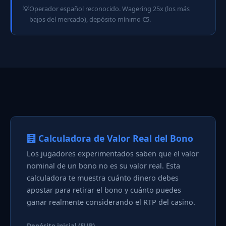
Operador español reconocido. Wagering 25x (los más
bajos del mercado), depósito mínimo €5.
🧮 Calculadora de Valor Real del Bono
Los jugadores experimentados saben que el valor
nominal de un bono no es su valor real. Esta
calculadora te muestra cuánto dinero debes
apostar para retirar el bono y cuánto puedes
ganar realmente considerando el RTP del casino.
Depósito inicial (EUR)