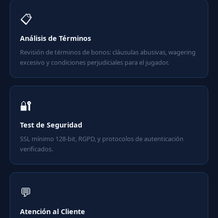
📋
Análisis de Términos
Revisión de términos de bonos: cláusulas abusivas, wagering
excesivo y condiciones perjudiciales para el jugador.
🔐
Test de Seguridad
SSL mínimo 128-bit, RGPD, y protocolos de autenticación
verificados.
💬
Atención al Cliente