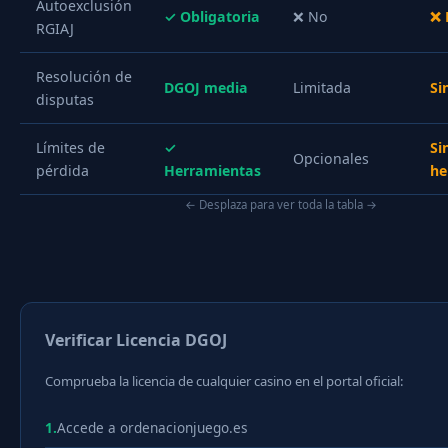
Autoexclusión
✓ Obligatoria
❌ No
❌ 
RGIAJ
Resolución de
DGOJ media
Limitada
Si
disputas
Límites de
✓
Si
Opcionales
pérdida
Herramientas
he
← Desplaza para ver toda la tabla →
Verificar Licencia DGOJ
Comprueba la licencia de cualquier casino en el portal oficial:
1.
Accede a ordenacionjuego.es