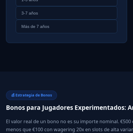
3-7 años
Más de 7 años
💰 Estrategia de Bonos
Bonos para Jugadores Experimentados: Anál
El valor real de un bono no es su importe nominal. €500
menos que €100 con wagering 20x en slots de alta varia