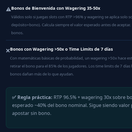
Bonos de Bienvenida con Wagering 35-50x
⚠️
Válidos solo si juegas slots con RTP >96% y wagering se aplica solo s
depósito+bono). Calcula siempre el valor esperado antes de aceptar.
bonos.
Bonos con Wagering >50x o Time Limits de 7 días
❌
Con matemáticas básicas de probabilidad, un wagering >50x hace es
retirar el bono para el 85% de los jugadores. Los time limits de 7 día
bonos dañan más de lo que ayudan.
✅ Regla práctica:
RTP 96.5% + wagering 30x sobre bo
esperado ~40% del bono nominal. Sigue siendo valor p
apostar sin bono.