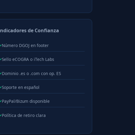
Indicadores de Confianza
✓
Número DGOJ en footer
✓
Sello eCOGRA o iTech Labs
✓
Dominio .es o .com con op. ES
✓
Soporte en español
✓
PayPal/Bizum disponible
✓
Política de retiro clara