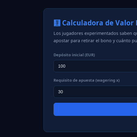
🧮 Calculadora de Valor
Los jugadores experimentados saben que
apostar para retirar el bono y cuánto p
Depósito inicial (EUR)
Requisito de apuesta (wagering x)