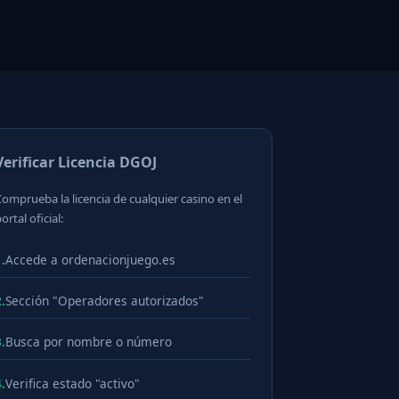
Verificar Licencia DGOJ
omprueba la licencia de cualquier casino en el
ortal oficial:
.
Accede a ordenacionjuego.es
.
Sección "Operadores autorizados"
.
Busca por nombre o número
.
Verifica estado "activo"