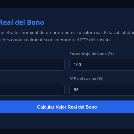
 Real del Bono
 el valor nominal de un bono no es su valor real. Esta calculado
uedes ganar realmente considerando el RTP del casino.
Porcentaje de bono (%)
RTP del casino (%)
Calcular Valor Real del Bono