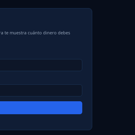
ra te muestra cuánto dinero debes