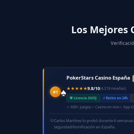
Los Mejores 
Verificaci
PokerStars Casino España
♠️
9.8/10
★★★★★
(4.218 reseñas)
#1
🛡️ Licencia DGOJ
⚡ Retiro en 24h
✓ 600+ juegos
✓ Casino en vivo
✓ App iO
Carlos Martínez lo probó durante 6 semanas: r
seguridad/bonificación en España.