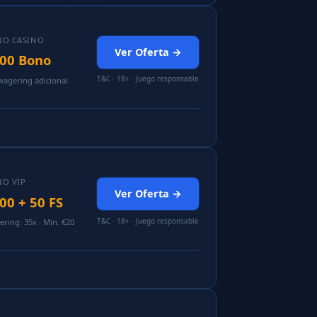
NO CASINO
Ver Oferta →
00 Bono
T&C · 18+ · Juego responsable
wagering adicional
O VIP
Ver Oferta →
00 + 50 FS
T&C · 18+ · Juego responsable
ring: 35x · Min. €20