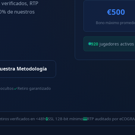
s verificados, RTP
€500
90% de nuestros
Bono máximo promedi
920
jugadores activos 
uestra Metodología
✓
 ocultos
Retiro garantizado
tiros verificados en <48h
🔒
SSL 128-bit mínimo
🎰
RTP auditado por eCOGRA/