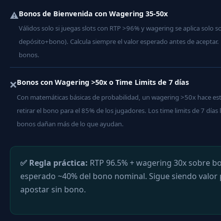
Bonos de Bienvenida con Wagering 35-50x
⚠️
Válidos solo si juegas slots con RTP >96% y wagering se aplica solo s
depósito+bono). Calcula siempre el valor esperado antes de aceptar.
bonos.
Bonos con Wagering >50x o Time Limits de 7 días
❌
Con matemáticas básicas de probabilidad, un wagering >50x hace es
retirar el bono para el 85% de los jugadores. Los time limits de 7 día
bonos dañan más de lo que ayudan.
✅ Regla práctica:
RTP 96.5% + wagering 30x sobre bo
esperado ~40% del bono nominal. Sigue siendo valor p
apostar sin bono.