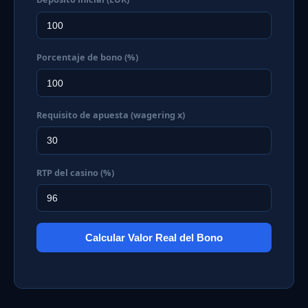
Porcentaje de bono (%)
Requisito de apuesta (wagering x)
RTP del casino (%)
Calcular Valor Real del Bono