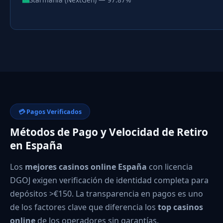
💳 Pagos Verificados
Métodos de Pago y Velocidad de Retiro
en España
Los
mejores casinos online España
con licencia
DGOJ exigen verificación de identidad completa para
depósitos >€150. La transparencia en pagos es uno
de los factores clave que diferencia los
top casinos
online
de los operadores sin garantías.