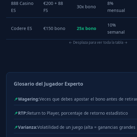
888 Casino
€200 + 88
8%
30x bono
ES
FS
mensual
10%
Codere ES
€150 bono
25x bono
semanal
← Desplaza para ver toda la tabla →
Glosario del Jugador Experto
📌
Wagering:
Veces que debes apostar el bono antes de retira
📌
RTP:
Return to Player, porcentaje de retorno estadístico
📌
Varianza:
Volatilidad de un juego (alta = ganancias grandes