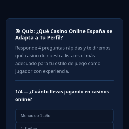
🎯 Quiz: ¿Qué Casino Online España se
Adapta a Tu Perfil?
Responde 4 preguntas rápidas y te diremos
qué casino de nuestra lista es el más
adecuado para tu estilo de juego como
jugador con experiencia.
1/4 — ¿Cuánto llevas jugando en casinos
online?
Menos de 1 año
1-3 años