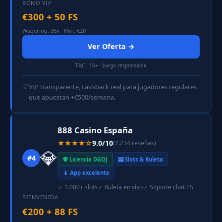
BONO VIP
€300 + 50 FS
Wagering: 35x · Min. €20
Ver Oferta →
T&C · 18+ · Juego responsable
VIP transparente, cashback real para jugadores regulares
que apuestan +€500/semana.
888 Casino España
9.0/10
★★★★☆
(2.234 reseñas)
💎
#4
🛡️ Licencia DGOJ
🎰 Slots & Ruleta
📱 App excelente
✓ 1.000+ slots
✓ Ruleta en vivo
✓ Soporte chat ES
BIENVENIDA
€200 + 88 FS