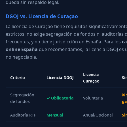
queda sin respaldo legal.
DGOJ vs. Licencia de Curaçao
La licencia de Curaçao tiene requisitos significativamen
estrictos: no exige segregación de fondos ni auditorías
frecuentes, y no tiene jurisdicción en España. Para los
ca
online España
que recomendamos, la licencia DGOJ es u
no negociable.
Licencia
Criterio
Licencia DGOJ
Si
Curaçao
Segregación
❌ 
✓ Obligatoria
Voluntaria
de fondos
ga
Auditoría RTP
Mensual
Anual/Opcional
Si